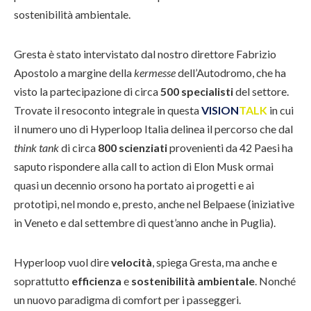
sostenibilità ambientale.
Gresta
è stato intervistato dal nostro direttore Fabrizio
Apostolo
a margine della
kermesse
dell’Autodromo, che ha
visto la partecipazione di circa
500 specialisti
del settore.
Trovate il resoconto integrale in questa
VISION
TALK
in cui
il numero uno di Hyperloop Italia delinea il percorso che dal
think tank
di circa
800 scienziati
provenienti da 42 Paesi ha
saputo risponde
re alla call to action di Elon Musk ormai
quasi un decennio orsono ha portato ai progetti e ai
prototipi, nel mondo e, presto, anche nel Belpaese (iniziative
in Veneto e dal settembre di quest’anno anche in Puglia).
Hyperloop vuol dire
velocità
, spiega Gresta, ma anche e
soprattutto
efficienza
e
sostenibilità ambientale
. Nonché
un nuovo paradigma di comfort per i passeggeri.