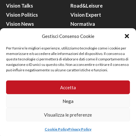
Vision Talks
Road&Leisure
Vision Politics
Vision Expert
Vision News
Normativa
Safe Vision
Gare
Gestisci Consenso Cookie
Smart Vision
Progetto
Per fornire le migliori esperienze, utilizziamo tecnologie come i cookie per
Green Vision
Cantiere
memorizzare e/o accedere alle informazioni del dispositivo. Il consenso a
queste tecnologie ci permetterà di elaborare dati come il comportamento di
Focus ON
Lavori Pubblici
navigazione o ID unici su questo sito. Non acconsentire o ritirare il consenso
può influire negativamente su alcune caratteristiche e funzioni.
Contatti
Accetta
commerciale@visionjournal.it
fabrizio.apostolo@visionjournal.it
Nega
Contattaci
Visualizza le preferenze
©
2026
Vision Srl – P.IVA 04383800986 – Sviluppato da
Ideagency
–
Cookie Policy
Privacy Policy
Privacy Policy